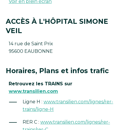
Voir en plein écran
ACCÈS À L'HÔPITAL SIMONE
VEIL
14 rue de Saint Prix
95600 EAUBONNE
Horaires, Plans et infos trafic
Retrouvez les TRAINS sur
www.transilien.com
Ligne H :
www.transilien.com/lignes/rer-
trains/ligne-H
RER C :
www.transilien.com/lignes/rer-
trains/rer-C