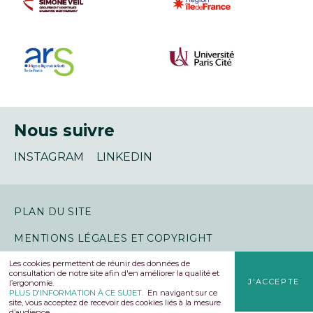
Nous suivre
INSTAGRAM
LINKEDIN
PLAN DU SITE
MENTIONS LÉGALES ET COPYRIGHT
VIE PRIVÉE & COOKIES
Les cookies permettent de réunir des données de
consultation de notre site afin d'en améliorer la qualité et
J'ACCEPTE
l’ergonomie.
PLUS D'INFORMATION À CE SUJET.
En navigant sur ce
site, vous acceptez de recevoir des cookies liés à la mesure
© Institut de Formation Françoise Dolto 2026
d’audience.